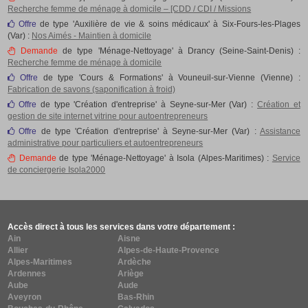
Recherche femme de ménage à domicile – [CDD / CDI / Missions
Offre
de type 'Auxilière de vie & soins médicaux' à Six-Fours-les-Plages
(Var) :
Nos Aimés - Maintien à domicile
Demande
de type 'Ménage-Nettoyage' à Drancy (Seine-Saint-Denis) :
Recherche femme de ménage à domicile
Offre
de type 'Cours & Formations' à Vouneuil-sur-Vienne (Vienne) :
Fabrication de savons (saponification à froid)
Offre
de type 'Création d'entreprise' à Seyne-sur-Mer (Var) :
Création et
gestion de site internet vitrine pour autoentrepreneurs
Offre
de type 'Création d'entreprise' à Seyne-sur-Mer (Var) :
Assistance
administrative pour particuliers et autoentrepreneurs
Demande
de type 'Ménage-Nettoyage' à Isola (Alpes-Maritimes) :
Service
de conciergerie Isola2000
Accès direct à tous les services dans votre département :
Ain
Aisne
Allier
Alpes-de-Haute-Provence
Alpes-Maritimes
Ardèche
Ardennes
Ariège
Aube
Aude
Aveyron
Bas-Rhin