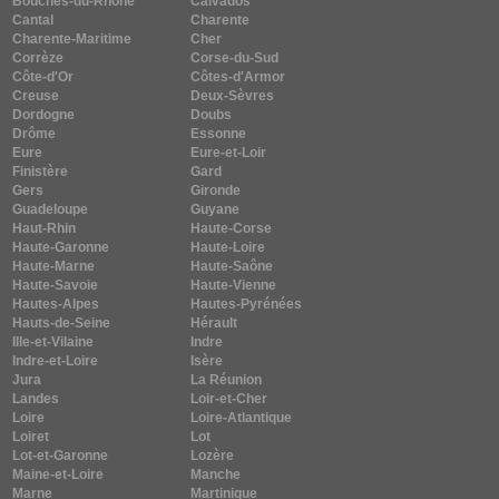
Bouches-du-Rhône
Calvados
Cantal
Charente
Charente-Maritime
Cher
Corrèze
Corse-du-Sud
Côte-d'Or
Côtes-d'Armor
Creuse
Deux-Sèvres
Dordogne
Doubs
Drôme
Essonne
Eure
Eure-et-Loir
Finistère
Gard
Gers
Gironde
Guadeloupe
Guyane
Haut-Rhin
Haute-Corse
Haute-Garonne
Haute-Loire
Haute-Marne
Haute-Saône
Haute-Savoie
Haute-Vienne
Hautes-Alpes
Hautes-Pyrénées
Hauts-de-Seine
Hérault
Ille-et-Vilaine
Indre
Indre-et-Loire
Isère
Jura
La Réunion
Landes
Loir-et-Cher
Loire
Loire-Atlantique
Loiret
Lot
Lot-et-Garonne
Lozère
Maine-et-Loire
Manche
Marne
Martinique