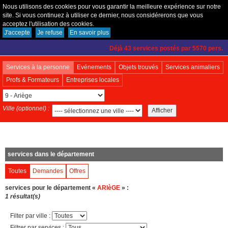
Nous utilisons des cookies pour vous garantir la meilleure expérience sur notre
site. Si vous continuez à utiliser ce dernier, nous considérerons que vous
acceptez l'utilisation des cookies.
Créer un compte
|
Connexion
|
Fonctionnement
J'accepte
Je refuse
En savoir plus
Déjà 43 services postés par 5570 pers.
Services à la personne
Evénements
Objets trouvés
Services animaliers
Profs & Formateurs
Entreprises locales
Ville (optionnel) :
services dans le département
Toutes
Demandes
Offres
services pour le département «
ARIèGE
» :
1 résultat(s)
Filter par ville :
Filtrer par services :