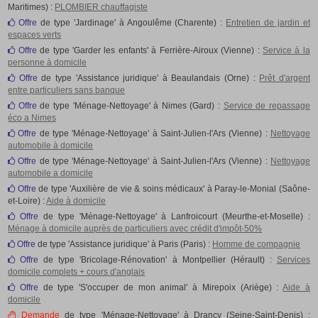
Maritimes) :
PLOMBIER chauffagiste
Offre
de type 'Jardinage' à Angoulême (Charente) :
Entretien de jardin et
espaces verts
Offre
de type 'Garder les enfants' à Ferrière-Airoux (Vienne) :
Service à la
personne à domicile
Offre
de type 'Assistance juridique' à Beaulandais (Orne) :
Prêt d'argent
entre particuliers sans banque
Offre
de type 'Ménage-Nettoyage' à Nimes (Gard) :
Service de repassage
éco a Nimes
Offre
de type 'Ménage-Nettoyage' à Saint-Julien-l'Ars (Vienne) :
Nettoyage
automobile à domicile
Offre
de type 'Ménage-Nettoyage' à Saint-Julien-l'Ars (Vienne) :
Nettoyage
automobile a domicile
Offre
de type 'Auxilière de vie & soins médicaux' à Paray-le-Monial (Saône-
et-Loire) :
Aide à domicile
Offre
de type 'Ménage-Nettoyage' à Lanfroicourt (Meurthe-et-Moselle) :
Ménage à domicile auprès de particuliers avec crédit d'impôt-50%
Offre
de type 'Assistance juridique' à Paris (Paris) :
Homme de compagnie
Offre
de type 'Bricolage-Rénovation' à Montpellier (Hérault) :
Services
domicile complets + cours d'anglais
Offre
de type 'S'occuper de mon animal' à Mirepoix (Ariège) :
Aide à
domicile
Demande
de type 'Ménage-Nettoyage' à Drancy (Seine-Saint-Denis) :