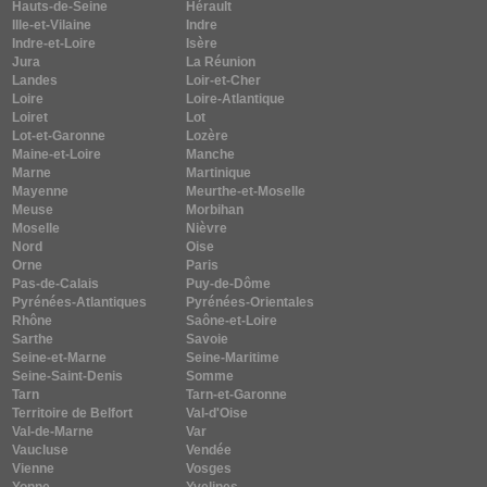
Hauts-de-Seine
Hérault
Ille-et-Vilaine
Indre
Indre-et-Loire
Isère
Jura
La Réunion
Landes
Loir-et-Cher
Loire
Loire-Atlantique
Loiret
Lot
Lot-et-Garonne
Lozère
Maine-et-Loire
Manche
Marne
Martinique
Mayenne
Meurthe-et-Moselle
Meuse
Morbihan
Moselle
Nièvre
Nord
Oise
Orne
Paris
Pas-de-Calais
Puy-de-Dôme
Pyrénées-Atlantiques
Pyrénées-Orientales
Rhône
Saône-et-Loire
Sarthe
Savoie
Seine-et-Marne
Seine-Maritime
Seine-Saint-Denis
Somme
Tarn
Tarn-et-Garonne
Territoire de Belfort
Val-d'Oise
Val-de-Marne
Var
Vaucluse
Vendée
Vienne
Vosges