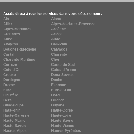
Accès direct à tous les services dans votre département :
Ain
Aisne
Allier
Alpes-de-Haute-Provence
Alpes-Maritimes
Ardèche
Ardennes
Ariège
Aube
Aude
Aveyron
Bas-Rhin
Bouches-du-Rhône
Calvados
Cantal
Charente
Charente-Maritime
Cher
Corrèze
Corse-du-Sud
Côte-d'Or
Côtes-d'Armor
Creuse
Deux-Sèvres
Dordogne
Doubs
Drôme
Essonne
Eure
Eure-et-Loir
Finistère
Gard
Gers
Gironde
Guadeloupe
Guyane
Haut-Rhin
Haute-Corse
Haute-Garonne
Haute-Loire
Haute-Marne
Haute-Saône
Haute-Savoie
Haute-Vienne
Hautes-Alpes
Hautes-Pyrénées