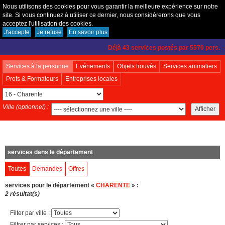
Nous utilisons des cookies pour vous garantir la meilleure expérience sur notre
site. Si vous continuez à utiliser ce dernier, nous considérerons que vous
acceptez l'utilisation des cookies.
Créer un compte
|
Connexion
|
Fonctionnement
J'accepte
Je refuse
En savoir plus
Déjà 43 services postés par 5570 pers.
Services à la personne
Evénements
Objets trouvés
Services animaliers
Profs & Formateurs
Entreprises locales
Ville (optionnel) :
services dans le département
Toutes
Demandes
Offres
services pour le département «
CHARENTE
» :
2 résultat(s)
Filter par ville :
Filtrer par services :