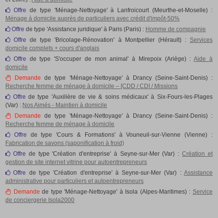
Offre
de type 'Ménage-Nettoyage' à Lanfroicourt (Meurthe-et-Moselle) :
Ménage à domicile auprès de particuliers avec crédit d'impôt-50%
Offre
de type 'Assistance juridique' à Paris (Paris) :
Homme de compagnie
Offre
de type 'Bricolage-Rénovation' à Montpellier (Hérault) :
Services
domicile complets + cours d'anglais
Offre
de type 'S'occuper de mon animal' à Mirepoix (Ariège) :
Aide à
domicile
Demande
de type 'Ménage-Nettoyage' à Drancy (Seine-Saint-Denis) :
Recherche femme de ménage à domicile – [CDD / CDI / Missions
Offre
de type 'Auxilière de vie & soins médicaux' à Six-Fours-les-Plages
(Var) :
Nos Aimés - Maintien à domicile
Demande
de type 'Ménage-Nettoyage' à Drancy (Seine-Saint-Denis) :
Recherche femme de ménage à domicile
Offre
de type 'Cours & Formations' à Vouneuil-sur-Vienne (Vienne) :
Fabrication de savons (saponification à froid)
Offre
de type 'Création d'entreprise' à Seyne-sur-Mer (Var) :
Création et
gestion de site internet vitrine pour autoentrepreneurs
Offre
de type 'Création d'entreprise' à Seyne-sur-Mer (Var) :
Assistance
administrative pour particuliers et autoentrepreneurs
Demande
de type 'Ménage-Nettoyage' à Isola (Alpes-Maritimes) :
Service
de conciergerie Isola2000