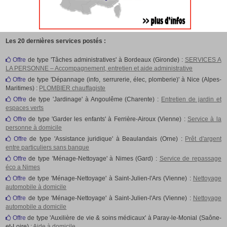
Les 20 dernières services postés :
Offre
de type 'Tâches administratives' à Bordeaux (Gironde) :
SERVICES A
LA PERSONNE – Accompagnement, entretien et aide administrative
Offre
de type 'Dépannage (info, serrurerie, élec, plomberie)' à Nice (Alpes-
Maritimes) :
PLOMBIER chauffagiste
Offre
de type 'Jardinage' à Angoulême (Charente) :
Entretien de jardin et
espaces verts
Offre
de type 'Garder les enfants' à Ferrière-Airoux (Vienne) :
Service à la
personne à domicile
Offre
de type 'Assistance juridique' à Beaulandais (Orne) :
Prêt d'argent
entre particuliers sans banque
Offre
de type 'Ménage-Nettoyage' à Nimes (Gard) :
Service de repassage
éco a Nimes
Offre
de type 'Ménage-Nettoyage' à Saint-Julien-l'Ars (Vienne) :
Nettoyage
automobile à domicile
Offre
de type 'Ménage-Nettoyage' à Saint-Julien-l'Ars (Vienne) :
Nettoyage
automobile a domicile
Offre
de type 'Auxilière de vie & soins médicaux' à Paray-le-Monial (Saône-
et-Loire) :
Aide à domicile