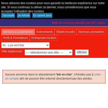
Nous utilisons des cookies pour vous garantir la meilleure expérience sur notre
site. Si vous continuez à utiliser ce dernier, nous considérerons que vous
acceptez l'utilisation des cookies.
Créer un compte
|
Connexion
|
Fonctionnement
J'accepte
Je refuse
En savoir plus
Déjà 43 services postés par 5571 pers.
Services à la personne
Evénements
Objets trouvés
Services animaliers
Profs & Formateurs
Entreprises locales
Ville (optionnel) :
Aucune annonce dans le département
'loir-et-cher'
, n'hésitez pas à
créer
un compte
afin de pouvoir être informé directement par des alertes.