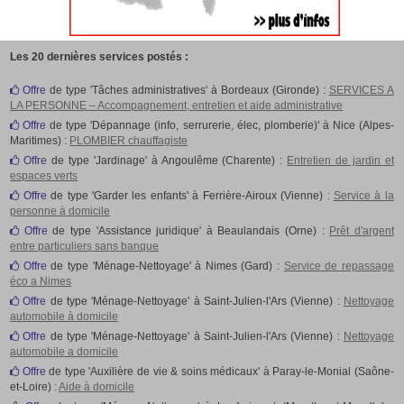
Les 20 dernières services postés :
Offre
de type 'Tâches administratives' à Bordeaux (Gironde) :
SERVICES A
LA PERSONNE – Accompagnement, entretien et aide administrative
Offre
de type 'Dépannage (info, serrurerie, élec, plomberie)' à Nice (Alpes-
Maritimes) :
PLOMBIER chauffagiste
Offre
de type 'Jardinage' à Angoulême (Charente) :
Entretien de jardin et
espaces verts
Offre
de type 'Garder les enfants' à Ferrière-Airoux (Vienne) :
Service à la
personne à domicile
Offre
de type 'Assistance juridique' à Beaulandais (Orne) :
Prêt d'argent
entre particuliers sans banque
Offre
de type 'Ménage-Nettoyage' à Nimes (Gard) :
Service de repassage
éco a Nimes
Offre
de type 'Ménage-Nettoyage' à Saint-Julien-l'Ars (Vienne) :
Nettoyage
automobile à domicile
Offre
de type 'Ménage-Nettoyage' à Saint-Julien-l'Ars (Vienne) :
Nettoyage
automobile a domicile
Offre
de type 'Auxilière de vie & soins médicaux' à Paray-le-Monial (Saône-
et-Loire) :
Aide à domicile