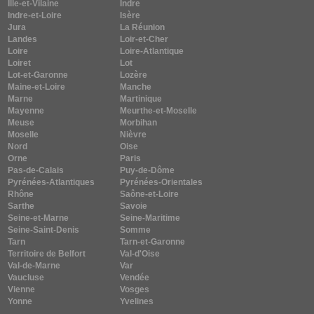
Ille-et-Vilaine
Indre
Indre-et-Loire
Isère
Jura
La Réunion
Landes
Loir-et-Cher
Loire
Loire-Atlantique
Loiret
Lot
Lot-et-Garonne
Lozère
Maine-et-Loire
Manche
Marne
Martinique
Mayenne
Meurthe-et-Moselle
Meuse
Morbihan
Moselle
Nièvre
Nord
Oise
Orne
Paris
Pas-de-Calais
Puy-de-Dôme
Pyrénées-Atlantiques
Pyrénées-Orientales
Rhône
Saône-et-Loire
Sarthe
Savoie
Seine-et-Marne
Seine-Maritime
Seine-Saint-Denis
Somme
Tarn
Tarn-et-Garonne
Territoire de Belfort
Val-d'Oise
Val-de-Marne
Var
Vaucluse
Vendée
Vienne
Vosges
Yonne
Yvelines