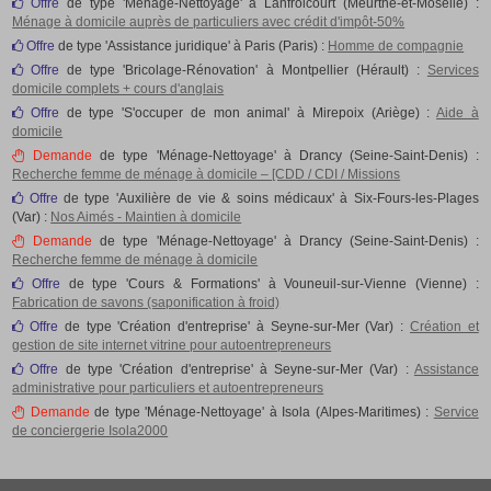
Offre
de type 'Ménage-Nettoyage' à Lanfroicourt (Meurthe-et-Moselle) :
Ménage à domicile auprès de particuliers avec crédit d'impôt-50%
Offre
de type 'Assistance juridique' à Paris (Paris) :
Homme de compagnie
Offre
de type 'Bricolage-Rénovation' à Montpellier (Hérault) :
Services
domicile complets + cours d'anglais
Offre
de type 'S'occuper de mon animal' à Mirepoix (Ariège) :
Aide à
domicile
Demande
de type 'Ménage-Nettoyage' à Drancy (Seine-Saint-Denis) :
Recherche femme de ménage à domicile – [CDD / CDI / Missions
Offre
de type 'Auxilière de vie & soins médicaux' à Six-Fours-les-Plages
(Var) :
Nos Aimés - Maintien à domicile
Demande
de type 'Ménage-Nettoyage' à Drancy (Seine-Saint-Denis) :
Recherche femme de ménage à domicile
Offre
de type 'Cours & Formations' à Vouneuil-sur-Vienne (Vienne) :
Fabrication de savons (saponification à froid)
Offre
de type 'Création d'entreprise' à Seyne-sur-Mer (Var) :
Création et
gestion de site internet vitrine pour autoentrepreneurs
Offre
de type 'Création d'entreprise' à Seyne-sur-Mer (Var) :
Assistance
administrative pour particuliers et autoentrepreneurs
Demande
de type 'Ménage-Nettoyage' à Isola (Alpes-Maritimes) :
Service
de conciergerie Isola2000