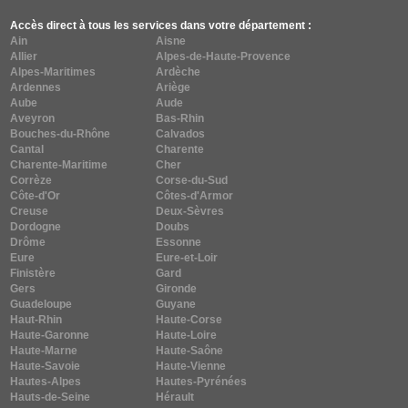
Accès direct à tous les services dans votre département :
Ain
Aisne
Allier
Alpes-de-Haute-Provence
Alpes-Maritimes
Ardèche
Ardennes
Ariège
Aube
Aude
Aveyron
Bas-Rhin
Bouches-du-Rhône
Calvados
Cantal
Charente
Charente-Maritime
Cher
Corrèze
Corse-du-Sud
Côte-d'Or
Côtes-d'Armor
Creuse
Deux-Sèvres
Dordogne
Doubs
Drôme
Essonne
Eure
Eure-et-Loir
Finistère
Gard
Gers
Gironde
Guadeloupe
Guyane
Haut-Rhin
Haute-Corse
Haute-Garonne
Haute-Loire
Haute-Marne
Haute-Saône
Haute-Savoie
Haute-Vienne
Hautes-Alpes
Hautes-Pyrénées
Hauts-de-Seine
Hérault