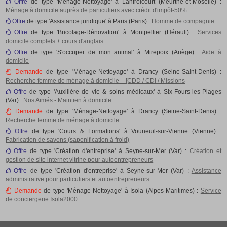
Offre
de type 'Ménage-Nettoyage' à Lanfroicourt (Meurthe-et-Moselle) :
Ménage à domicile auprès de particuliers avec crédit d'impôt-50%
Offre
de type 'Assistance juridique' à Paris (Paris) :
Homme de compagnie
Offre
de type 'Bricolage-Rénovation' à Montpellier (Hérault) :
Services
domicile complets + cours d'anglais
Offre
de type 'S'occuper de mon animal' à Mirepoix (Ariège) :
Aide à
domicile
Demande
de type 'Ménage-Nettoyage' à Drancy (Seine-Saint-Denis) :
Recherche femme de ménage à domicile – [CDD / CDI / Missions
Offre
de type 'Auxilière de vie & soins médicaux' à Six-Fours-les-Plages
(Var) :
Nos Aimés - Maintien à domicile
Demande
de type 'Ménage-Nettoyage' à Drancy (Seine-Saint-Denis) :
Recherche femme de ménage à domicile
Offre
de type 'Cours & Formations' à Vouneuil-sur-Vienne (Vienne) :
Fabrication de savons (saponification à froid)
Offre
de type 'Création d'entreprise' à Seyne-sur-Mer (Var) :
Création et
gestion de site internet vitrine pour autoentrepreneurs
Offre
de type 'Création d'entreprise' à Seyne-sur-Mer (Var) :
Assistance
administrative pour particuliers et autoentrepreneurs
Demande
de type 'Ménage-Nettoyage' à Isola (Alpes-Maritimes) :
Service
de conciergerie Isola2000