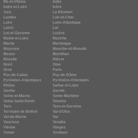
Ille-et-Vilaine
Indre
Indre-et-Loire
Isère
Jura
La Réunion
Landes
Loir-et-Cher
Loire
Loire-Atlantique
Loiret
Lot
Lot-et-Garonne
Lozère
Maine-et-Loire
Manche
Marne
Martinique
Mayenne
Meurthe-et-Moselle
Meuse
Morbihan
Moselle
Nièvre
Nord
Oise
Orne
Paris
Pas-de-Calais
Puy-de-Dôme
Pyrénées-Atlantiques
Pyrénées-Orientales
Rhône
Saône-et-Loire
Sarthe
Savoie
Seine-et-Marne
Seine-Maritime
Seine-Saint-Denis
Somme
Tarn
Tarn-et-Garonne
Territoire de Belfort
Val-d'Oise
Val-de-Marne
Var
Vaucluse
Vendée
Vienne
Vosges
Yonne
Yvelines