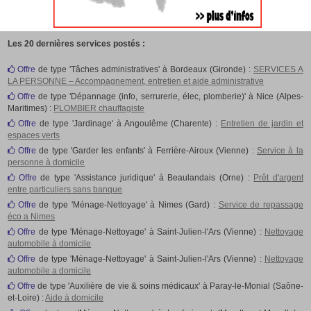
Les 20 dernières services postés :
Offre
de type 'Tâches administratives' à Bordeaux (Gironde) :
SERVICES A
LA PERSONNE – Accompagnement, entretien et aide administrative
Offre
de type 'Dépannage (info, serrurerie, élec, plomberie)' à Nice (Alpes-
Maritimes) :
PLOMBIER chauffagiste
Offre
de type 'Jardinage' à Angoulême (Charente) :
Entretien de jardin et
espaces verts
Offre
de type 'Garder les enfants' à Ferrière-Airoux (Vienne) :
Service à la
personne à domicile
Offre
de type 'Assistance juridique' à Beaulandais (Orne) :
Prêt d'argent
entre particuliers sans banque
Offre
de type 'Ménage-Nettoyage' à Nimes (Gard) :
Service de repassage
éco a Nimes
Offre
de type 'Ménage-Nettoyage' à Saint-Julien-l'Ars (Vienne) :
Nettoyage
automobile à domicile
Offre
de type 'Ménage-Nettoyage' à Saint-Julien-l'Ars (Vienne) :
Nettoyage
automobile a domicile
Offre
de type 'Auxilière de vie & soins médicaux' à Paray-le-Monial (Saône-
et-Loire) :
Aide à domicile