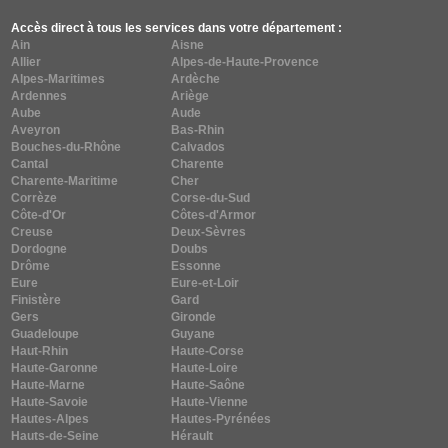
Accès direct à tous les services dans votre département :
Ain
Aisne
Allier
Alpes-de-Haute-Provence
Alpes-Maritimes
Ardèche
Ardennes
Ariège
Aube
Aude
Aveyron
Bas-Rhin
Bouches-du-Rhône
Calvados
Cantal
Charente
Charente-Maritime
Cher
Corrèze
Corse-du-Sud
Côte-d'Or
Côtes-d'Armor
Creuse
Deux-Sèvres
Dordogne
Doubs
Drôme
Essonne
Eure
Eure-et-Loir
Finistère
Gard
Gers
Gironde
Guadeloupe
Guyane
Haut-Rhin
Haute-Corse
Haute-Garonne
Haute-Loire
Haute-Marne
Haute-Saône
Haute-Savoie
Haute-Vienne
Hautes-Alpes
Hautes-Pyrénées
Hauts-de-Seine
Hérault