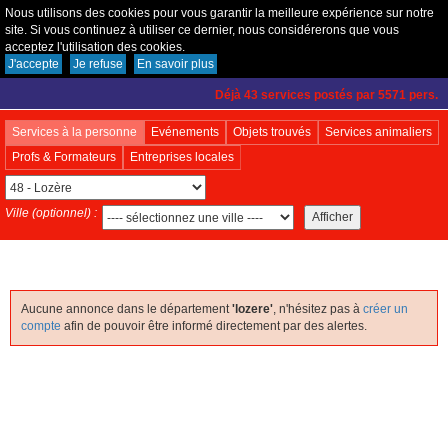
Nous utilisons des cookies pour vous garantir la meilleure expérience sur notre
site. Si vous continuez à utiliser ce dernier, nous considérerons que vous
acceptez l'utilisation des cookies.
Créer un compte
|
Connexion
|
Fonctionnement
J'accepte
Je refuse
En savoir plus
Déjà 43 services postés par 5571 pers.
Services à la personne
Evénements
Objets trouvés
Services animaliers
Profs & Formateurs
Entreprises locales
Ville (optionnel) :
Aucune annonce dans le département
'lozere'
, n'hésitez pas à
créer un
compte
afin de pouvoir être informé directement par des alertes.