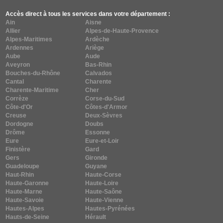
Accès direct à tous les services dans votre département :
Ain
Aisne
Allier
Alpes-de-Haute-Provence
Alpes-Maritimes
Ardèche
Ardennes
Ariège
Aube
Aude
Aveyron
Bas-Rhin
Bouches-du-Rhône
Calvados
Cantal
Charente
Charente-Maritime
Cher
Corrèze
Corse-du-Sud
Côte-d'Or
Côtes-d'Armor
Creuse
Deux-Sèvres
Dordogne
Doubs
Drôme
Essonne
Eure
Eure-et-Loir
Finistère
Gard
Gers
Gironde
Guadeloupe
Guyane
Haut-Rhin
Haute-Corse
Haute-Garonne
Haute-Loire
Haute-Marne
Haute-Saône
Haute-Savoie
Haute-Vienne
Hautes-Alpes
Hautes-Pyrénées
Hauts-de-Seine
Hérault