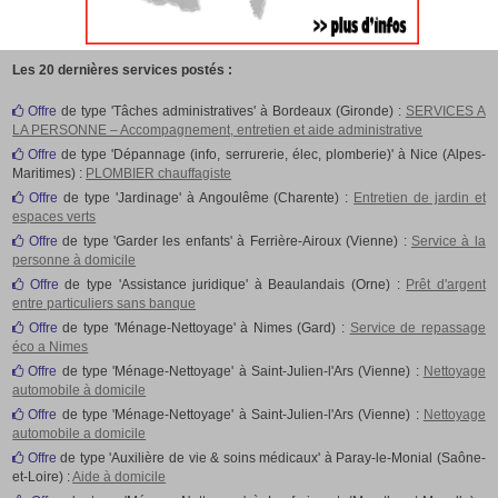
Les 20 dernières services postés :
Offre
de type 'Tâches administratives' à Bordeaux (Gironde) :
SERVICES A
LA PERSONNE – Accompagnement, entretien et aide administrative
Offre
de type 'Dépannage (info, serrurerie, élec, plomberie)' à Nice (Alpes-
Maritimes) :
PLOMBIER chauffagiste
Offre
de type 'Jardinage' à Angoulême (Charente) :
Entretien de jardin et
espaces verts
Offre
de type 'Garder les enfants' à Ferrière-Airoux (Vienne) :
Service à la
personne à domicile
Offre
de type 'Assistance juridique' à Beaulandais (Orne) :
Prêt d'argent
entre particuliers sans banque
Offre
de type 'Ménage-Nettoyage' à Nimes (Gard) :
Service de repassage
éco a Nimes
Offre
de type 'Ménage-Nettoyage' à Saint-Julien-l'Ars (Vienne) :
Nettoyage
automobile à domicile
Offre
de type 'Ménage-Nettoyage' à Saint-Julien-l'Ars (Vienne) :
Nettoyage
automobile a domicile
Offre
de type 'Auxilière de vie & soins médicaux' à Paray-le-Monial (Saône-
et-Loire) :
Aide à domicile