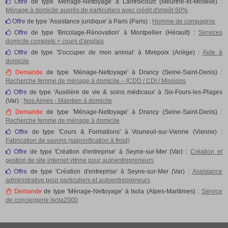
Offre
de type 'Ménage-Nettoyage' à Lanfroicourt (Meurthe-et-Moselle) :
Ménage à domicile auprès de particuliers avec crédit d'impôt-50%
Offre
de type 'Assistance juridique' à Paris (Paris) :
Homme de compagnie
Offre
de type 'Bricolage-Rénovation' à Montpellier (Hérault) :
Services
domicile complets + cours d'anglais
Offre
de type 'S'occuper de mon animal' à Mirepoix (Ariège) :
Aide à
domicile
Demande
de type 'Ménage-Nettoyage' à Drancy (Seine-Saint-Denis) :
Recherche femme de ménage à domicile – [CDD / CDI / Missions
Offre
de type 'Auxilière de vie & soins médicaux' à Six-Fours-les-Plages
(Var) :
Nos Aimés - Maintien à domicile
Demande
de type 'Ménage-Nettoyage' à Drancy (Seine-Saint-Denis) :
Recherche femme de ménage à domicile
Offre
de type 'Cours & Formations' à Vouneuil-sur-Vienne (Vienne) :
Fabrication de savons (saponification à froid)
Offre
de type 'Création d'entreprise' à Seyne-sur-Mer (Var) :
Création et
gestion de site internet vitrine pour autoentrepreneurs
Offre
de type 'Création d'entreprise' à Seyne-sur-Mer (Var) :
Assistance
administrative pour particuliers et autoentrepreneurs
Demande
de type 'Ménage-Nettoyage' à Isola (Alpes-Maritimes) :
Service
de conciergerie Isola2000