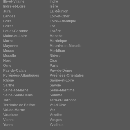
Ille-et-Vilaine
Indre
Indre-et-Loire
Isère
Jura
La Réunion
Landes
Loir-et-Cher
Loire
Loire-Atlantique
Loiret
Lot
Lot-et-Garonne
Lozère
Maine-et-Loire
Manche
Marne
Martinique
Mayenne
Meurthe-et-Moselle
Meuse
Morbihan
Moselle
Nièvre
Nord
Oise
Orne
Paris
Pas-de-Calais
Puy-de-Dôme
Pyrénées-Atlantiques
Pyrénées-Orientales
Rhône
Saône-et-Loire
Sarthe
Savoie
Seine-et-Marne
Seine-Maritime
Seine-Saint-Denis
Somme
Tarn
Tarn-et-Garonne
Territoire de Belfort
Val-d'Oise
Val-de-Marne
Var
Vaucluse
Vendée
Vienne
Vosges
Yonne
Yvelines