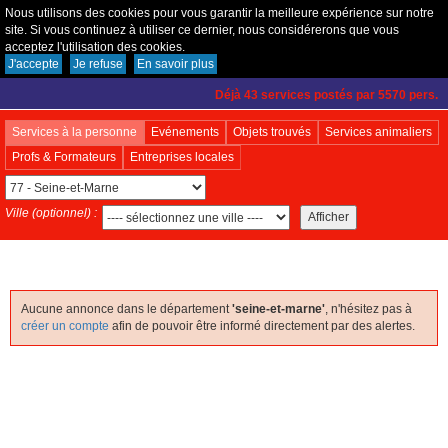
Nous utilisons des cookies pour vous garantir la meilleure expérience sur notre
site. Si vous continuez à utiliser ce dernier, nous considérerons que vous
acceptez l'utilisation des cookies.
Créer un compte
|
Connexion
|
Fonctionnement
J'accepte
Je refuse
En savoir plus
Déjà 43 services postés par 5570 pers.
Services à la personne
Evénements
Objets trouvés
Services animaliers
Profs & Formateurs
Entreprises locales
Ville (optionnel) :
Aucune annonce dans le département
'seine-et-marne'
, n'hésitez pas à
créer un compte
afin de pouvoir être informé directement par des alertes.